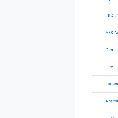
JtfO L
AES A
Demok
Heel L
Jugend
Abschl