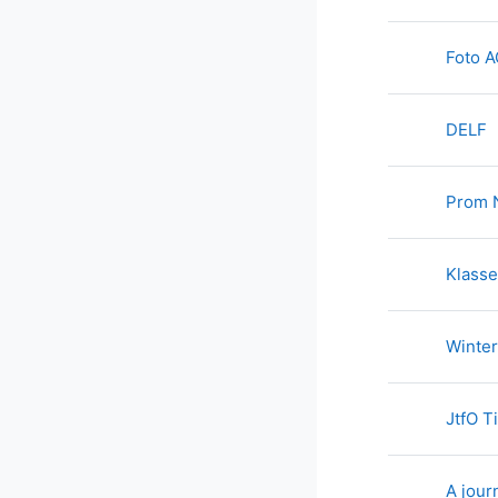
Foto 
T
DELF
Prom 
Klasse
Winter
JtfO T
A jour