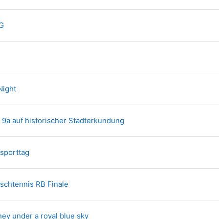
Textseite
AG
extseite
Textseite
Night
Textseite
 9a auf historischer Stadterkundung
Textseite
sporttag
Textseite
ischtennis RB Finale
Textseite
ney under a royal blue sky