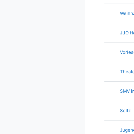
Weihn
JtfO H
Vorle
Theate
SMV i
T
Seltz
Jugend