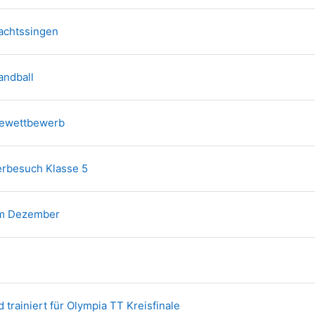
Textseite
achtssingen
Textseite
andball
Textseite
sewettbewerb
Textseite
rbesuch Klasse 5
Textseite
m Dezember
extseite
Textseite
 trainiert für Olympia TT Kreisfinale