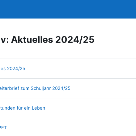
eben
Archiv
Service
iv: Aktuelles 2024/25
ittsübersicht
Textseite
les 2024/25
Textseite
eiterbrief zum Schuljahr 2024/25
Textseite
tunden für ein Leben
Textseite
PET