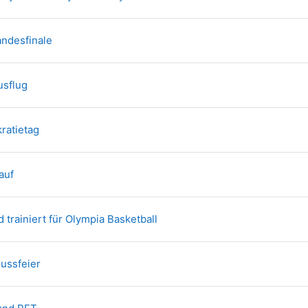
Textseite
andesfinale
Textseite
usflug
Textseite
ratietag
Textseite
auf
Textseite
 trainiert für Olympia Basketball
Textseite
ussfeier
Textseite