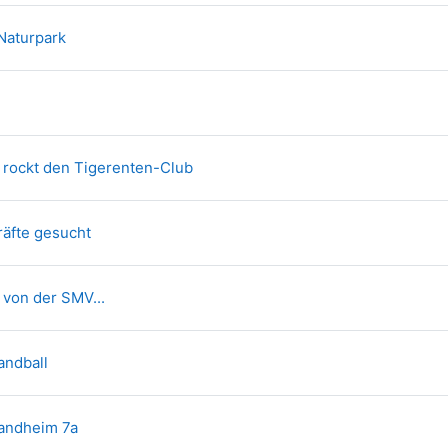
Textseite
Naturpark
Verzeichnis
Textseite
 rockt den Tigerenten-Club
Textseite
äfte gesucht
Textseite
von der SMV...
Textseite
andball
Textseite
andheim 7a