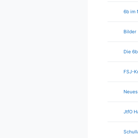
6b im 
Bilder
Die 6b
FSJ-Kr
Neues 
JtfO H
Schull