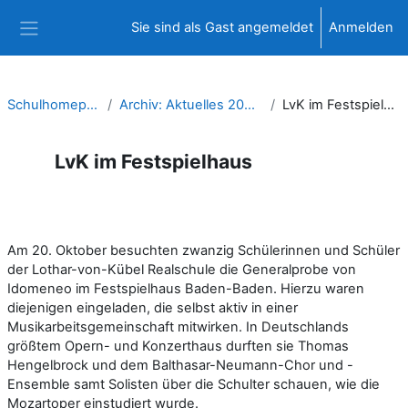
Zum Hauptinhalt
Sie sind als Gast angemeldet
Anmelden
Website-Übersicht
Schulhomepage
Archiv: Aktuelles 2021/22
LvK im Festspielhaus
LvK im Festspielhaus
Abschlussbedingungen
Am 20. Oktober besuchten zwanzig Schülerinnen und Schüler
der Lothar-von-Kübel Realschule die Generalprobe von
Idomeneo im Festspielhaus Baden-Baden. Hierzu waren
diejenigen eingeladen, die selbst aktiv in einer
Musikarbeitsgemeinschaft mitwirken. In Deutschlands
größtem Opern- und Konzerthaus durften sie Thomas
Hengelbrock und dem Balthasar-Neumann-Chor und -
Ensemble samt Solisten über die Schulter schauen, wie die
Mozartoper einstudiert wurde.