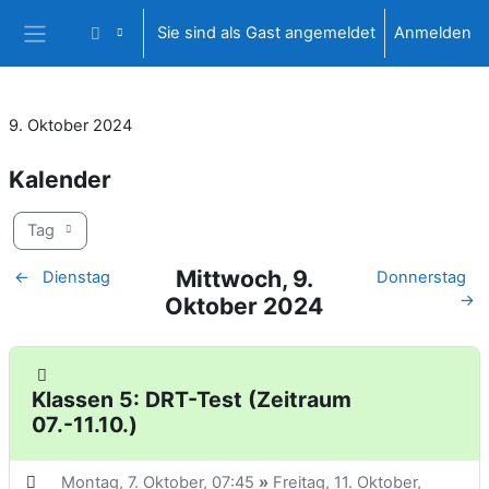
Zum Hauptinhalt
Sie sind als Gast angemeldet
Anmelden
Website-Übersicht
9. Oktober 2024
Kalender
Tag
Mittwoch, 9.
←
Dienstag
Donnerstag
→
Oktober 2024
Klassen 5: DRT-Test (Zeitraum
07.-11.10.)
Montag, 7. Oktober,
07:45
»
Freitag, 11. Oktober,